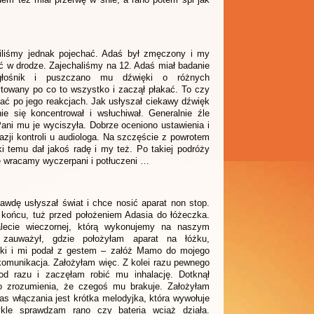
liśmy jednak pojechać. Adaś był zmęczony i my
ać w drodze. Zajechaliśmy na 12. Adaś miał badanie
głośnik i puszczano mu dźwięki o różnych
rytowany po co to wszystko i zaczął płakać. To czy
ać po jego reakcjach. Jak usłyszał ciekawy dźwięk
ie się koncentrował i wsłuchiwał. Generalnie źle
Pani mu je wyciszyła. Dobrze oceniono ustawienia i
azji kontroli u audiologa. Na szczęście z powrotem
ki temu dał jakoś radę i my też. Po takiej podróży
e wracamy wyczerpani i potłuczeni …
wdę usłyszał świat i chce nosić aparat non stop.
końcu, tuż przed położeniem Adasia do łóżeczka.
lecie wieczornej, którą wykonujemy na naszym
zauważył, gdzie położyłam aparat na łóżku,
ręki i mi podał z gestem – załóż Mamo do mojego
komunikacja. Założyłam więc. Z kolei razu pewnego
d razu i zaczęłam robić mu inhalację. Dotknął
o zrozumienia, że czegoś mu brakuje. Założyłam
as włączania jest krótka melodyjka, która wywołuje
kle sprawdzam rano czy bateria wciąż działa.