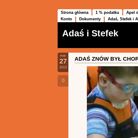
Strona główna
1 % podatku
Apel 
Konto
Dokumenty
Adaś, Stefek i A
Adaś i Stefek
mar
ADAŚ ZNÓW BYŁ CHO
27
2013
0