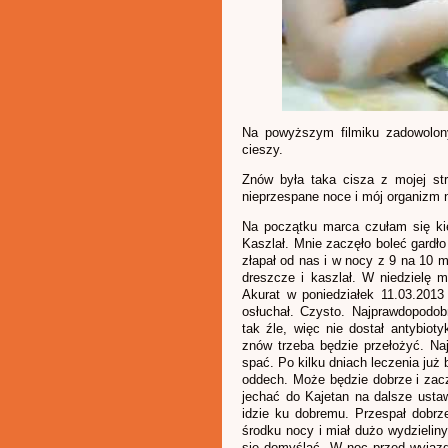
Na powyższym filmiku zadowolon
cieszy.
Znów była taka cisza z mojej st
nieprzespane noce i mój organizm n
Na początku marca czułam się kie
Kaszlał. Mnie zaczęło boleć gardło
złapał od nas i w nocy z 9 na 10 m
dreszcze i kaszlał. W niedzielę m
Akurat w poniedziałek 11.03.2013
osłuchał. Czysto. Najprawdopodob
tak źle, więc nie dostał antybiot
znów trzeba będzie przełożyć. Na
spać. Po kilku dniach leczenia już 
oddech. Może będzie dobrze i zac
jechać do Kajetan na dalsze ustaw
idzie ku dobremu. Przespał dobrz
środku nocy i miał dużo wydzieliny
się domyślać. W noc przed wyjazd