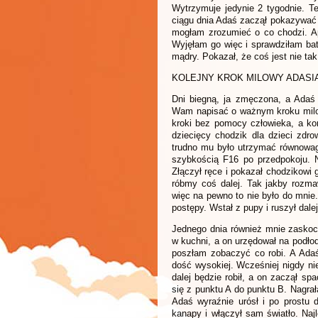
Wytrzymuje jedynie 2 tygodnie. T
ciągu dnia Adaś zaczął pokazywać 
mogłam zrozumieć o co chodzi. Ap
Wyjęłam go więc i sprawdziłam bate
mądry. Pokazał, że coś jest nie tak
KOLEJNY KROK MILOWY ADASI
Dni biegną, ja zmęczona, a Adaś r
Wam napisać o ważnym kroku milo
kroki bez pomocy człowieka, a kor
dziecięcy chodzik dla dzieci zdro
trudno mu było utrzymać równowagę
szybkością F16 po przedpokoju. N
Złączył ręce i pokazał chodzikowi 
róbmy coś dalej. Tak jakby rozmaw
więc na pewno to nie było do mnie
postępy. Wstał z pupy i ruszył da
Jednego dnia również mnie zasko
w kuchni, a on urzędował na podłod
poszłam zobaczyć co robi. A Ada
dość wysokiej. Wcześniej nigdy ni
dalej będzie robił, a on zaczął s
się z punktu A do punktu B. Nagra
Adaś wyraźnie urósł i po prostu d
kanapy i włączył sam światło. Naj