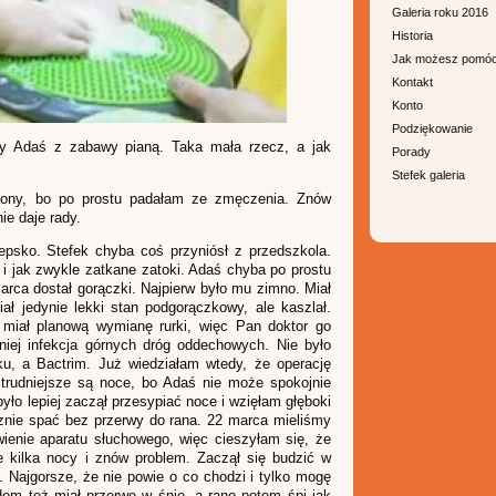
Galeria roku 2016
Historia
Jak możesz pomó
Kontakt
Konto
Podziękowanie
y Adaś z zabawy pianą. Taka mała rzecz, a jak
Porady
Stefek galeria
rony, bo po prostu padałam ze zmęczenia. Znów
ie daje rady.
psko. Stefek chyba coś przyniósł z przedszkola.
 i jak zwykle zatkane zatoki. Adaś chyba po prostu
arca dostał gorączki. Najpierw było mu zimno. Miał
iał jedynie lekki stan podgorączkowy, ale kaszlał.
 miał planową wymianę rurki, więc Pan doktor go
niej infekcja górnych dróg oddechowych. Nie było
yku, a Bactrim. Już wiedziałam wtedy, że operację
jtrudniejsze są noce, bo Adaś nie może spokojnie
było lepiej zaczął przesypiać noce i wzięłam głęboki
znie spać bez przerwy do rana. 22 marca mieliśmy
ienie aparatu słuchowego, więc cieszyłam się, że
e kilka nocy i znów problem. Zaczął się budzić w
. Najgorsze, że nie powie o co chodzi i tylko mogę
em też miał przerwę w śnie, a rano potem śpi jak