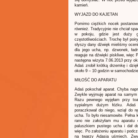
kamień.
WYJAZD DO KAJETAN
Pomimo ciężkich nocek postanowi
również. Tradycyjnie nie chciał sp
w pokoju, gdzie jest duży 
częstotliwościach. Trochę był poi
słyszy dany dźwięk mieliśmy oceni
dla jego ucha, np. dzwonek, ładn
reaguje na dźwięki piskliwe, więc 
następna wizyta 7.06.2013 przy ok
Adaś zrobił krótką drzemkę i dzię
około 9 – 10 godzin w samochodzi
MIŁOŚĆ DO APARATU
Adaś pokochał aparat. Chyba napra
Zwykle wyjmuję aparat na samym 
Razu pewnego wyjęłam przy toa
sypialnym dużym łóżku. Adaś 
poraczkował do niego, wziął do 
ucha. To było niesamowite. Pełna 
rano nie założyłam mu aparatu o
paluszkiem pustego ucha i dał d
więc. Po założeniu aparatu i podcz
na twarzy Adasia uśmiech. Zwy