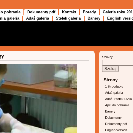
do pobrania
Dokumenty pdf
Kontakt
Porady
Galeria roku 201
nia galeria
Adaś galeria
Stefek galeria
Banery
English versi
RY
Szukaj:
Strony
1 % podatku
Adaś galeria
Adaś, Stefek i Ania 
Apel do pobrania
Banery
Dokumenty
Dokumenty pdf
English version