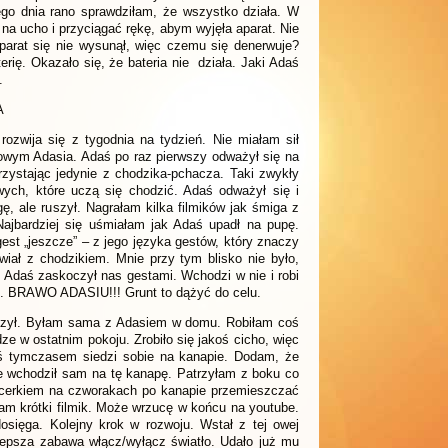
ego dnia rano sprawdziłam, że wszystko działa. W
na ucho i przyciągać rękę, abym wyjęła aparat. Nie
arat się nie wysunął, więc czemu się denerwuje?
rię. Okazało się, że bateria nie działa. Jaki Adaś
.
A
ozwija się z tygodnia na tydzień. Nie miałam sił
wym Adasia. Adaś po raz pierwszy odważył się na
zystając jedynie z chodzika-pchacza. Taki zwykły
wych, które uczą się chodzić. Adaś odważył się i
, ale ruszył. Nagrałam kilka filmików jak śmiga z
ajbardziej się uśmiałam jak Adaś upadł na pupę.
gest „jeszcze” – z jego języka gestów, który znaczy
iał z chodzikiem. Mnie przy tym blisko nie było,
. Adaś zaskoczył nas gestami. Wchodzi w nie i robi
lej. BRAWO ADASIU!!! Grunt to dążyć do celu.
czył. Byłam sama z Adasiem w domu. Robiłam coś
ze w ostatnim pokoju. Zrobiło się jakoś cicho, więc
ś tymczasem siedzi sobie na kanapie. Dodam, że
e wchodził sam na tę kanapę. Patrzyłam z boku co
pacerkiem na czworakach po kanapie przemieszczać
łam krótki filmik. Może wrzucę w końcu na youtube.
osięga. Kolejny krok w rozwoju. Wstał z tej owej
lepsza zabawa włącz/wyłącz światło. Udało już mu