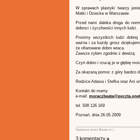
W sprawach plastyki twarzy jest
Matki i Dziecka w Warszawie.
Przed nami daleka droga do norma
dobroci i życzliwości innych ludzi.
Prosimy wszystkich ludzi dobrej
ważna i za każdy grosz dziękuje
że ofiarowane dobro wraca.
Zawsze żyłam zgodnie z dewizą:
Czyń dobro i rzucaj je w głębię mo
Za okazaną pomoc z góry bardzo d
Rodzice Adasia i Stefka oraz Ani 
Kontakt do mamy
e-mail:
moraczbeata@poczta.onet
tel. 508 126 169
Poznań, dnia 26.05.2009
Napisane przez Beata w: |
3 komentarzy
»