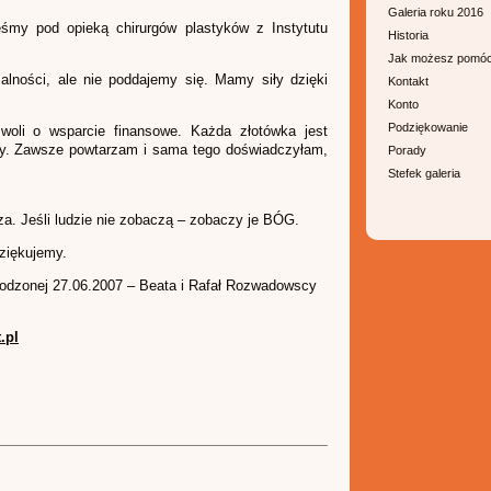
Galeria roku 2016
eśmy pod opieką chirurgów plastyków z Instytutu
Historia
Jak możesz pomó
lności, ale nie poddajemy się. Mamy siły dzięki
Kontakt
Konto
Podziękowanie
 woli o wsparcie finansowe. Każda złotówka jest
my. Zawsze powtarzam i sama tego doświadczyłam,
Porady
Stefek galeria
rza. Jeśli ludzie nie zobaczą – zobaczy je BÓG.
ziękujemy.
urodzonej 27.06.2007 – Beata i Rafał Rozwadowscy
.pl