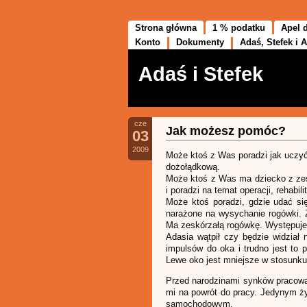
Strona główna
1 % podatku
Apel 
Konto
Dokumenty
Adaś, Stefek i A
Adaś i Stefek
cze
Jak możesz pomóc?
03
2009
Może ktoś z Was poradzi jak uczyć
dożołądkową.
Może ktoś z Was ma dziecko z ze
i poradzi na temat operacji, rehabilita
Może ktoś poradzi, gdzie udać si
narażone na wysychanie rogówki. 
Ma zeskórzałą rogówkę. Występuje 
Adasia wątpił czy będzie widział 
impulsów do oka i trudno jest to 
Lewe oko jest mniejsze w stosunku
Przed narodzinami synków pracował
mi na powrót do pracy. Jedynym ży
samochodowym.