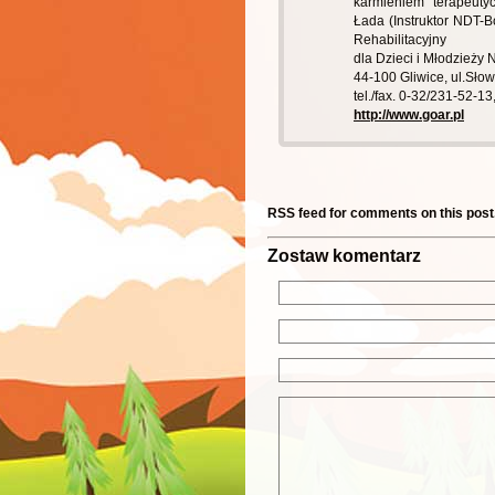
karmieniem terapeuty
Łada (Instruktor NDT-B
Rehabilitacyjny
dla Dzieci i Młodzieży
44-100 Gliwice, ul.Sło
tel./fax. 0-32/231-52-13
http://www.goar.pl
RSS feed for comments on this post
Zostaw komentarz