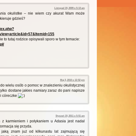
Listopad 19, 2009 o 5:13 am
nia okulistke – nie wiem czy akurat Wam może
kieruje gdzieś?
ndex.php?
iew=article&id=57&Itemid=155
ie to tutaj rodzice opisywali sporo w tym temacie:
pl/
Maj 3, 2010 o 12:52 pm
do wielu osób o pomoc w znalezieniu okulistycznej
k tylko dostane jakies namiary zaraz do pani napisze
i córeczke
Styczeń 19, 2011 o 5:51 am
 z karmieniem i połykaniem u Adasia jest nadal
formacja się przyda.
ą jaką znam już od kilkunastu lat zajmującą się