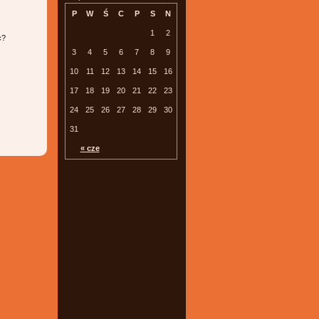
P
W
Ś
C
P
S
N
1
2
c?
3
4
5
6
7
8
9
10
11
12
13
14
15
16
17
18
19
20
21
22
23
24
25
26
27
28
29
30
31
« cze