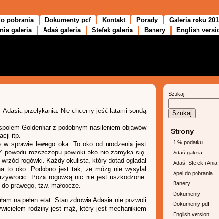
do pobrania
Dokumenty pdf
Kontakt
Porady
Galeria roku 201
nia galeria
Adaś galeria
Stefek galeria
Banery
English versi
Szukaj:
 Adasia przełykania. Nie chcemy jeść latami sondą
spolem Goldenhar z podobnym nasileniem objawów
Strony
cji itp.
1 % podatku
ę w sprawie lewego oka. To oko od urodzenia jest
Z powodu rozszczepu powieki oko nie zamyka się.
Adaś galeria
wrzód rogówki. Każdy okulista, który dotąd oglądał
Adaś, Stefek i Ania 
na to oko. Podobno jest tak, że mózg nie wysyłał
Apel do pobrania
przywrócić. Poza rogówką nic nie jest uszkodzone.
Banery
 do prawego, tzw. małoocze.
Dokumenty
am na pełen etat. Stan zdrowia Adasia nie pozwoli
Dokumenty pdf
wicielem rodziny jest mąż, który jest mechanikiem
English version