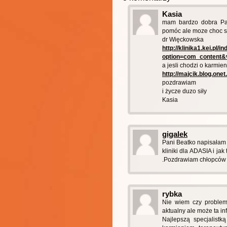
Kasia
mam bardzo dobra Pa
pomóc ale moze choc s
dr Więckowska
http://klinika1.kei.pl/i
option=com_content&v
a jesli chodzi o karmien
http://majcik.blog.onet.
pozdrawiam
i życze duzo siły
Kasia
gigalek
Pani Beatko napisałam 
kliniki dla ADASIA i ja
.Pozdrawiam chłopców 
rybka
Nie wiem czy problem
aktualny ale może ta in
Najlepszą specjalistk