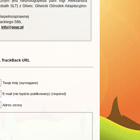
cznym jest neurologopeda pani mgr Aleksandra
obath SLT) z Gliwic. Gliwicki Ośrodek Adaptacyjno-
 Niepełnosprawnej
wackiego 58b,
,
info@goar.pl
.
TrackBack URL
Twoje imię (wymagane)
E-mail (nie będzie publikowany) (required)
Adres strony