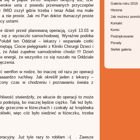
Galeria roku 2016
zerokie usta z powodu przerwanych przyczepów
z IMID zszył gdzie trzeba i teraz Adaś ma małe
Historia
a nie proste. Jak mi Pan doktor tłumaczył proste
Jak możesz pomó
acy ustami.
Kontakt
Konto
le dzień przed planowaną operacją, czyli 13.03 w
ł się z wycieczki samochodowej. Wyraźnie podoba
Podziękowanie
ubił ten Oddział – lekarzy i wspaniałe ciotki
Porady
iętają. Ciocie pielęgniarki z Kliniki Chirurgii Dzieci i
Stefek galeria
, że Adaś zupełnie samodzielnie chodzi !!! Dzień
le energii, że wszystko co się ruszało na Oddziale
ęczenia.
 wenflon w nodze, bo inaczej od razu po operacji
aaardzo ruchliwy. Jak określił jeden z lekarzy –
racony czas w chodzeniu i poznawaniu świata z
chliwość stwierdziły, że wkucie do operacji to może
go podeśpią, bo inaczej będzie ciężko. Tak też było.
iały grzecznie w łóżeczkach i czekały aż kroplówka
plówki, więc cóż było siedzieć w łóżeczku, trzeba
racyjny. Już tyle razy to robiłam :-( . Zawsze