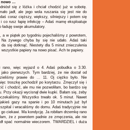
a nowo …
iósł się z lóżka i chciał chodzić już w sobotę.
ło jadł, ale jego wola ruszania się jest nie do
 Adaś coraz cięższy, większy, silniejszy i potem się
a i co rusz łapię infekcję – Adaś mamę eksploatuje
 ładuję swoje akumulatory.
, a w piątek po tygodniu pojechaliśmy z powrotem,
 Na żywego chyba by się nie udało. Adaś taki
 da się dotknąć. Niestety dla 5 minut znieczulenia
i wszystkie papiery na nowo pisać. Ach te papiery.
 rano, więc wyjazd o 4. Adaś pobudka o 3.30.
ako pierwszych. Tym bardziej, że nie dostał od
edzieliśmy prawie do … 11. Oj ciężko było. Nie
więc troszkę pochodził po korytarzu. Zmęczył się i
ć i chodzić, ale mu nie pozwoliłam, bo bardzo się
. Przy okazji wycisnął dwie kupki. Bałam się, żeby
oczekaliśmy. Wszystko trwało ok. 5 minut. Nawet
 jakieś gazy na spanie i po 10 minutach już był
zpital i wracaliśmy do domu. Adaś tradycyjnie nie
go ciekawi. Ma kondycję. Ja robiłam drzemkę rano
łam, że z powrotem padnie ze zmęczenia, ale nie
zedł spać normalnie wieczorem. TWARDZIEL i duża