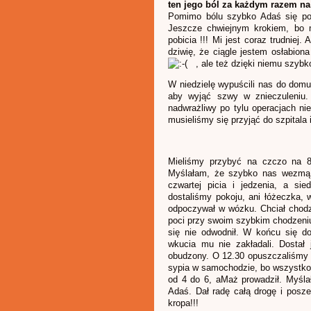
ten jego ból za każdym razem n
Pomimo bólu szybko Adaś się podn
Jeszcze chwiejnym krokiem, bo ma
pobicia !!! Mi jest coraz trudniej.
dziwię, że ciągle jestem osłabion
, ale też dzięki niemu szybko
W niedzielę wypuścili nas do domu
aby wyjąć szwy w znieczuleniu.
nadwrażliwy po tylu operacjach nie
musieliśmy się przyjąć do szpitala 
Mieliśmy przybyć na czczo na 8
Myślałam, że szybko nas wezmą j
czwartej picia i jedzenia, a si
dostaliśmy pokoju, ani łóżeczka, 
odpoczywał w wózku. Chciał chodzi
poci przy swoim szybkim chodzeniu
się nie odwodnił. W końcu się d
wkucia mu nie zakładali. Dostał
obudzony. O 12.30 opuszczaliśmy s
sypia w samochodzie, bo wszystko 
od 4 do 6, aMaż prowadził. Myśla
Adaś. Dał radę całą drogę i pos
kropa!!!