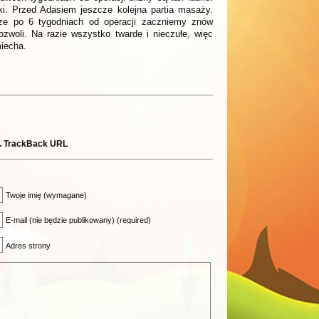
ki. Przed Adasiem jeszcze kolejna partia masaży.
ze po 6 tygodniach od operacji zaczniemy znów
woli. Na razie wszystko twarde i nieczułe, więc
iecha.
.
TrackBack URL
Twoje imię (wymagane)
E-mail (nie będzie publikowany) (required)
Adres strony