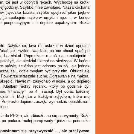
m, że jest w dobrych rękach. Wychodzę na krótki
torej godziny. Szybko mnie zawołano. Nasza kochana
owi jajeczka kazała szybko spojrzeć jakie piękne
, ja spokojnie najpierw umyłam ręce – w końcu
e pooperacyjnym – i dopiero popatrzyłam. Buzia
ło. Nałykał się krwi i z oskrzeli w dzień operacji
daś jak zwykle twardziel, bo nie chciał spać po
, bo płakał. Poprosiłam o coś na uspokojenie i
 położyć, ale siedział i kimał na siedząco. W końcu
e mówię, że Adaś jest odporny na ból, ale jednak
aszej sali, gdzie mogłam być przy nim. Obudził się
o. Powietrze strasznie suche. Ogrzewanie na maksa,
 zakręcić. Nawet mi zasychało w nosie, a co dopiero
 Kładłam mokry ręcznik, który po godzinie był
ęc inhalację i po 4 zasnął. Był coraz bardziej
dział mi Mąż, że z każdym zdjęciem, które mu
. Po prostu dopiero zaczęła wychodzić opuchlizna i
ione.
cia do PEG-a, ale zbierało mu się na wymioty. Dużo
 po podaniu małej porcji wody i jedzenia podnosiło
 i powinnam się przyzwyczaić …, ale przeżywam