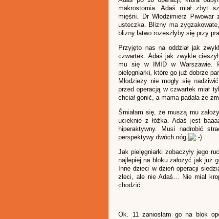
makrostomia. Adaś miał zbyt s
mięśni. Dr Włodzimierz Piwowar 
usteczka. Blizny ma zygzakowate, 
blizny łatwo rozeszłyby się przy pr
Przyjęto nas na oddział jak zwyk
czwartek. Adaś jak zwykle cieszy
mu się w IMID w Warszawie. Pol
pielęgniarki, które go już dobrze pam
Młodzieży nie mogły się nadziwić
przed operacją w czwartek miał ty
chciał gonić, a mama padała ze zm
Śmiałam się, że muszą mu założyć
ucieknie z łóżka. Adaś jest baaaa
hiperaktywny. Musi nadrobić st
perspektywy dwóch nóg
Jak pielęgniarki zobaczyły jego ru
najlepiej na bloku założyć jak już 
Inne dzieci w dzień operacji siedz
zleci, ale nie Adaś… Nie miał kro
chodzić.
Ok. 11 zaniosłam go na blok ope