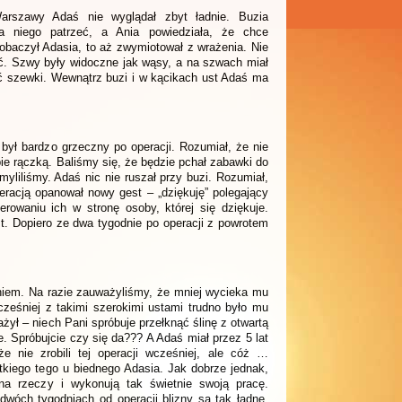
arszawy Adaś nie wyglądał zbyt ładnie. Buzia
na niego patrzeć, a Ania powiedziała, że chce
obaczył Adasia, to aż zwymiotował z wrażenia. Nie
ić. Szwy były widoczne jak wąsy, a na szwach miał
mać szewki. Wewnątrz buzi i w kącikach ust Adaś ma
ył bardzo grzeczny po operacji. Rozumiał, że nie
ie rączką. Baliśmy się, że będzie pchał zabawki do
ę myliliśmy. Adaś nic nie ruszał przy buzi. Rozumiał,
eracją opanował nowy gest – „dziękuję” polegający
ierowaniu ich w stronę osoby, której się dziękuje.
. Dopiero ze dwa tygodnie po operacji z powrotem
niem. Na razie zauważyliśmy, że mniej wycieka mu
cześniej z takimi szerokimi ustami trudno było mu
ył – niech Pani spróbuje przełknąć ślinę z otwartą
e. Spróbujcie czy się da??? A Adaś miał przez 5 lat
że nie zrobili tej operacji wcześniej, ale cóż …
kiego tego u biednego Adasia. Jak dobrze jednak,
 na rzeczy i wykonują tak świetnie swoją pracę.
wóch tygodniach od operacji blizny są tak ładne.