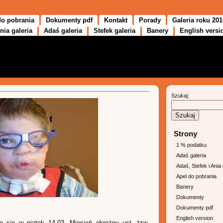
do pobrania
Dokumenty pdf
Kontakt
Porady
Galeria roku 201
nia galeria
Adaś galeria
Stefek galeria
Banery
English versi
Szukaj:
Strony
1 % podatku
Adaś galeria
Adaś, Stefek i Ania 
Apel do pobrania
Banery
Dokumenty
Dokumenty pdf
English version
a się w piątek 14.03. Mięsień okrężny ust, tzw.