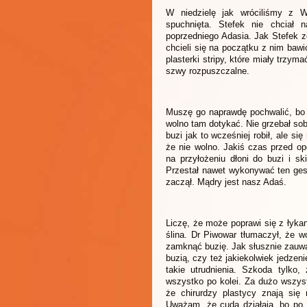
W niedzielę jak wróciliśmy z W
spuchnięta. Stefek nie chciał 
poprzedniego Adasia. Jak Stefek z
chcieli się na początku z nim baw
plasterki stripy, które miały trzy
szwy rozpuszczalne.
Muszę go naprawdę pochwalić, bo b
wolno tam dotykać. Nie grzebał sob
buzi jak to wcześniej robił, ale si
że nie wolno. Jakiś czas przed op
na przyłożeniu dłoni do buzi i sk
Przestał nawet wykonywać ten gest
zaczął. Mądry jest nasz Adaś.
Liczę, że może poprawi się z łyka
ślina. Dr Piwowar tłumaczył, że w
zamknąć buzię. Jak słusznie zauważ
buzią, czy też jakiekolwiek jedzeni
takie utrudnienia. Szkoda tylko, 
wszystko po kolei. Za dużo wszyst
że chirurdzy plastycy znają się
Uważam, że cuda działają, bo po d