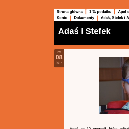
Strona główna
1 % podatku
Apel 
Konto
Dokumenty
Adaś, Stefek i A
Adaś i Stefek
kwi
08
2014
Adaś po 10 operacji, która odbył