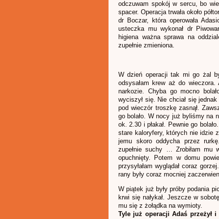
odczuwam spokój w sercu, bo wie
spacer. Operacja trwała około pół
dr Boczar, która operowała Adasi
usteczka mu wykonał dr Piwowar
higiena ważna sprawa na oddzial
zupełnie zmieniona.
W dzień operacji tak mi go żal by
odsysałam krew aż do wieczora. A
narkozie. Chyba go mocno bolało
wyciszył się. Nie chciał się jednak
pod wieczór troszkę zasnął. Zawsz
go bolało. W nocy już byliśmy na n
ok. 2.30 i płakał. Pewnie go bolał
stare kaloryfery, których nie idzie
jemu skoro oddycha przez rurkę.
zupełnie suchy … Zrobiłam mu wi
opuchnięty. Potem w domu powie
przysyłałam wyglądał coraz gorzej
rany były coraz mocniej zaczerwien
W piątek już były próby podania pi
krwi się nałykał. Jeszcze w sobotę
mu się z żołądka na wymioty.
Tyle już operacji Adaś przeżył