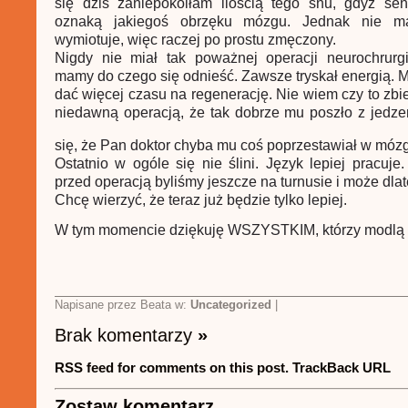
się dziś zaniepokoiłam ilością tego snu, gdyż s
oznaką jakiegoś obrzęku mózgu. Jednak nie ma
wymiotuje, więc raczej po prostu zmęczony.
Nigdy nie miał tak poważnej operacji neurochrurgi
mamy do czego się odnieść. Zawsze tryskał energią.
dać więcej czasu na regenerację. Nie wiem czy to zbie
niedawną operacją, że tak dobrze mu poszło z jedz
się, że Pan doktor chyba mu coś poprzestawiał w mó
Ostatnio w ogóle się nie ślini. Język lepiej pracuje.
przed operacją byliśmy jeszcze na turnusie i może dlat
Chcę wierzyć, że teraz już będzie tylko lepiej.
W tym momencie dziękuję WSZYSTKIM, którzy modlą 
Napisane przez Beata w:
Uncategorized
|
Brak komentarzy
»
RSS feed for comments on this post.
TrackBack URL
Zostaw komentarz