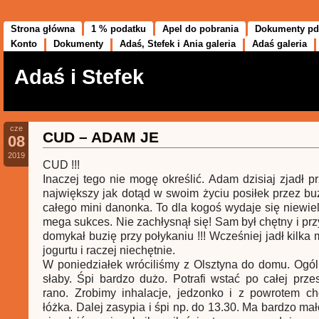
Strona główna
1 % podatku
Apel do pobrania
Dokumenty pd
Konto
Dokumenty
Adaś, Stefek i Ania galeria
Adaś galeria
Adaś i Stefek
cze
CUD – ADAM JE
08
2019
CUD !!!
Inaczej tego nie mogę określić. Adam dzisiaj zjadł p
największy jak dotąd w swoim życiu posiłek przez buz
całego mini danonka. To dla kogoś wydaje się niewiele
mega sukces. Nie zachłysnął się! Sam był chętny i prz
domykał buzię przy połykaniu !!! Wcześniej jadł kilka
jogurtu i raczej niechętnie.
W poniedziałek wróciliśmy z Olsztyna do domu. Ogó
słaby. Śpi bardzo dużo. Potrafi wstać po całej prz
rano. Zrobimy inhalacje, jedzonko i z powrotem ch
łóżka. Dalej zasypia i śpi np. do 13.30. Ma bardzo ma