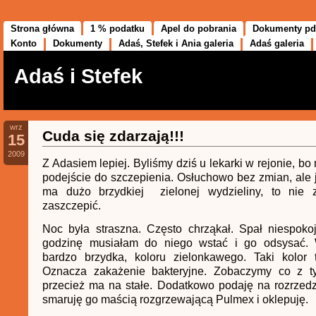
Strona główna
1 % podatku
Apel do pobrania
Dokumenty pd
Konto
Dokumenty
Adaś, Stefek i Ania galeria
Adaś galeria
Adaś i Stefek
wrz
Cuda się zdarzają!!!
15
2009
Z Adasiem lepiej. Byliśmy dziś u lekarki w rejonie, bo
podejście do szczepienia. Osłuchowo bez zmian, ale j
ma dużo brzydkiej zielonej wydzieliny, to nie 
zaszczepić.
Noc była straszna. Często chrząkał. Spał niespoko
godzinę musiałam do niego wstać i go odsysać. 
bardzo brzydka, koloru zielonkawego. Taki kolor 
Oznacza zakażenie bakteryjne. Zobaczymy co z t
przecież ma na stałe. Dodatkowo podaję na rozrzedz
smaruję go maścią rozgrzewającą Pulmex i oklepuję.