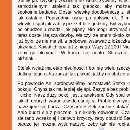
Stefek jak zwykle przeciwnie niż Adaś. Żywotny, więc
samodzielnym uśpieniu tak głęboko, aby można
spokojnie badanie. Dostał wlewkę doodbytniczą z lek
jak ostatnio. Poprzednio usnął po upływie ok. 3 m
wlewki i spał jak zabity przez 4 bite godziny. Był wy
po obudzeniu chodził jak pijany. Nie mógł utrzymać
teraz dostał lżejszą dawkę. Walczył ze snem około 
już było, że nie ma sił, a próbował wstawać z łóżeczk
utrzymać. Kawał chłopa już z niego. Waży 12 200 ! Nie
żeby go utrzymać. W końcu się udało. Strasznie
bliźniaki.
Stefek wciąż ma etap nieufności i boi się wielu rzecz
dotknął jego ucha zaczął tak płakać, jakby go obdzierał 
Po powrocie Ani spróbowaliśmy pozostawić Stefka ł
pokoju. Chyba tak mu lepiej się śpi. Zasypia bez pro
i cicho. Nasz duży pokój jest z aneksem. Gdy spał 
takich dobrych warunków do uśnięcia. Problem w tym,
nawzajem się budzą. Czasami Stefek zacznie płakać
Ania budzi się z płaczem, a niekiedy odwrotnie. Cz
się rano wcześniej i celowo krzyczy, żeby obudzić Ste
bardzo jej można wytłumaczyć, żeby tak nie robiła