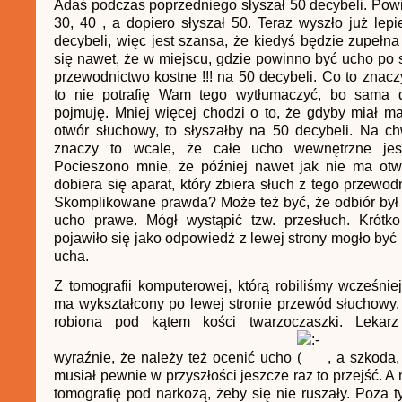
Adaś podczas poprzedniego słyszał 50 decybeli. Powi
30, 40 , a dopiero słyszał 50. Teraz wyszło już lepie
decybeli, więc jest szansa, że kiedyś będzie zupełn
się nawet, że w miejscu, gdzie powinno być ucho po st
przewodnictwo kostne !!! na 50 decybeli. Co to znac
to nie potrafię Wam tego wytłumaczyć, bo sama 
pojmuję. Mniej więcej chodzi o to, że gdyby miał m
otwór słuchowy, to słyszałby na 50 decybeli. Na c
znaczy to wcale, że całe ucho wewnętrzne jest
Pocieszono mnie, że później nawet jak nie ma ot
dobiera się aparat, który zbiera słuch z tego przewod
Skomplikowane prawda? Może też być, że odbiór był
ucho prawe. Mógł wystąpić tzw. przesłuch. Krótk
pojawiło się jako odpowiedź z lewej strony mogło być
ucha.
Z tomografii komputerowej, którą robiliśmy wcześnie
ma wykształcony po lewej stronie przewód słuchowy.
robiona pod kątem kości twarzoczaszki. Lekarz
wyraźnie, że należy też ocenić ucho
, a szkoda,
musiał pewnie w przyszłości jeszcze raz to przejść. A
tomografię pod narkozą, żeby się nie ruszały. Poza t