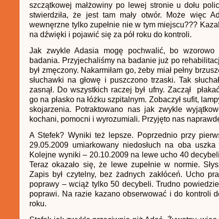
szczątkowej małżowiny po lewej stronie u dołu poli
stwierdziła, że jest tam mały otwór. Może więc 
wewnęrzne tylko zupełnie nie w tym miejscu??? Kazal
na dźwięki i pojawić się za pół roku do kontroli.
Jak zwykle Adasia mogę pochwalić, bo wzorowo 
badania. Przyjechaliśmy na badanie już po rehabilitac
był zmęczony. Nakarmiłam go, żeby miał pełny brzus
słuchawki na głowę i puszczono trzaski. Tak słuchał
zasnął. Do wszystkich raczej był ufny. Zaczął płaka
go na płasko na łóżku szpitalnym. Zobaczył sufit, lamp
skojarzenia. Potraktowano nas jak zwykle wyjątkow
kochani, pomocni i wyrozumiali. Przyjęto nas naprawd
A Stefek? Wyniki też lepsze. Poprzednio przy pier
29.05.2009 umiarkowany niedosłuch na oba uszka 
Kolejne wyniki – 20.10.2009 na lewe ucho 40 decybeli
Teraz okazało się, że lewe zupełnie w normie. Słys
Zapis był czytelny, bez żadnych zakłóceń. Ucho pr
poprawy – wciąż tylko 50 decybeli. Trudno powiedzieć
poprawi. Na razie kazano obserwować i do kontroli d
roku.