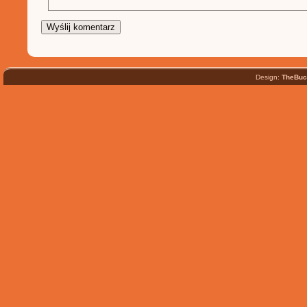
Design:
TheBuc