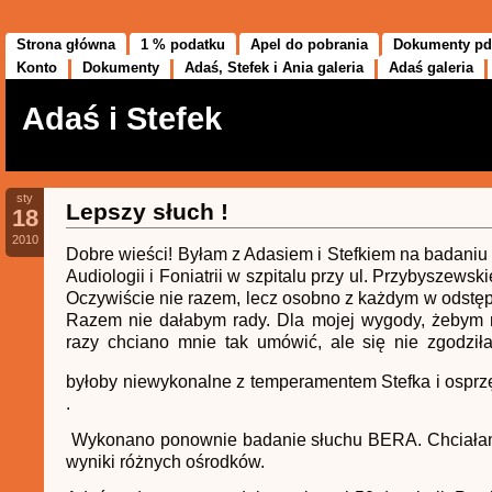
Strona główna
1 % podatku
Apel do pobrania
Dokumenty pd
Konto
Dokumenty
Adaś, Stefek i Ania galeria
Adaś galeria
Adaś i Stefek
sty
Lepszy słuch !
18
2010
Dobre wieści! Byłam z Adasiem i Stefkiem na badaniu 
Audiologii i Foniatrii w szpitalu przy ul. Przybyszews
Oczywiście nie razem, lecz osobno z każdym w odstę
Razem nie dałabym rady. Dla mojej wygody, żebym n
razy chciano mnie tak umówić, ale się nie zgodził
byłoby niewykonalne z temperamentem Stefka i ospr
.
Wykonano ponownie badanie słuchu BERA. Chciała
wyniki różnych ośrodków.