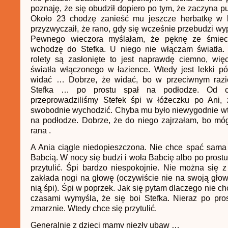
poznaję, że się obudził dopiero po tym, że zaczyna p
Około 23 chodzę zanieść mu jeszcze herbatkę w b
przyzwyczaił, że rano, gdy się wcześnie przebudzi wypij
Pewnego wieczora myślałam, że pęknę ze śmiec
wchodzę do Stefka. U niego nie włączam światła.
rolety są zasłonięte to jest naprawdę ciemno, wię
światła włączonego w łazience. Wtedy jest lekki p
widać … Dobrze, że widać, bo w przeciwnym razi
Stefka … po prostu spał na podłodze. Od c
przeprowadziliśmy Stefek śpi w łóżeczku po Ani,
swobodnie wychodzić. Chyba mu było niewygodnie wte
na podłodze. Dobrze, że do niego zajrzałam, bo mó
rana .
A Ania ciągle niedopieszczona. Nie chce spać sama
Babcią. W nocy się budzi i woła Babcię albo po prostu 
przytulić. Śpi bardzo niespokojnie. Nie można się 
zakłada nogi na głowę (oczywiście nie na swoją głowę
nią śpi). Śpi w poprzek. Jak się pytam dlaczego nie c
czasami wymyśla, że się boi Stefka. Nieraz po pros
zmarznie. Wtedy chce się przytulić.
Generalnie z dzieci mamy niezły ubaw …