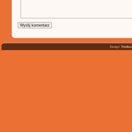
Design:
TheBuc