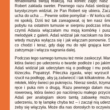
rehabilitanta swoją reakcją. Na koniec zajęć nasz 
Robert zakłada sweter. Pewnego razu Adaś siedząc
turystycznym widział, że Pan Robert się ubiera. Zac
ucha do ucha … Pewnie sobie pomyślał – W końcu id
mi spokój. Dziś też tak zareagował, oj ten nasz ś
pobytu na ostatnim turnusie w sierpniu podczas inhal
czymś Adasia włączałam mu moją komórkę i pusz
melodyjek z galerii. Adaś widział jak naciskam na śro
wtedy muzyka wyłącza się i jak włączam ponownie. 
co chodzi i teraz, gdy daję mu do ręki grająca ko
zatrzymuje i włącza nagrania dalej.
Podczas tego samego turnusu też mnie zaskoczył. Mam
która świeci po uderzeniu o twarde podłoże i po jakim
Adaś widział jak uderzyłam nią o podłogę i mu pod
łóżeczku. Popatrzył. Piłeczka zgasła, więc wyrzucił
rzucił na podłogę, aby ją zaświecić i tak kilkakrotnie
młotek, który świeci po puknięciu. Nieraz siedzi, trzym
ręce i puka nim o drugą. Razu pewnego dałam mu
rowerową, która świeci po naciśnięciu małego przyci
Adaś per analogiam skoro tamtą zabawkę możn
uderzeniu, to tę lampkę chyba też – i zaczął nią uder
żeby się włączyła. Może dla nas dorosłych to oczywist