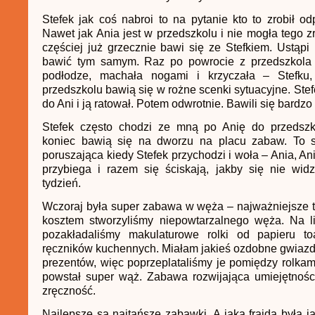
Stefek jak coś nabroi to na pytanie kto to zrobił o
Nawet jak Ania jest w przedszkolu i nie mogła tego zr
częściej już grzecznie bawi się ze Stefkiem. Ustąpi
bawić tym samym. Raz po powrocie z przedszkola 
podłodze, machała nogami i krzyczała – Stefku,
przedszkolu bawią się w rożne scenki sytuacyjne. Stef
do Ani i ją ratował. Potem odwrotnie. Bawili się bardzo
Stefek często chodzi ze mną po Anię do przedszk
koniec bawią się na dworzu na placu zabaw. To 
poruszająca kiedy Stefek przychodzi i woła – Ania, An
przybiega i razem się ściskają, jakby się nie widz
tydzień.
Wczoraj była super zabawa w węża – najważniejsze 
kosztem stworzyliśmy niepowtarzalnego węża. Na li
pozakładaliśmy makulaturowe rolki od papieru t
ręczników kuchennych. Miałam jakieś ozdobne gwiaz
prezentów, więc poprzeplataliśmy je pomiędzy rolkam
powstał super wąż. Zabawa rozwijająca umiejętnośc
zręczność.
Najlepsze są najtańsze zabawki. A jaka frajda była 