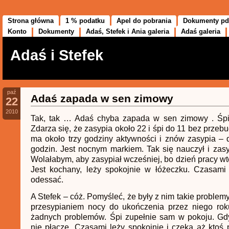
Strona główna
1 % podatku
Apel do pobrania
Dokumenty pd
Konto
Dokumenty
Adaś, Stefek i Ania galeria
Adaś galeria
Adaś i Stefek
paź
Adaś zapada w sen zimowy
22
2010
Tak, tak … Adaś chyba zapada w sen zimowy . Śpi
Zdarza się, że zasypia około 22 i śpi do 11 bez przeb
ma około trzy godziny aktywności i znów zasypia –
godzin. Jest nocnym markiem. Tak się nauczył i zasyp
Wolałabym, aby zasypiał wcześniej, bo dzień pracy wt
Jest kochany, leży spokojnie w łóżeczku. Czasami
odessać.
A Stefek – cóż. Pomyśleć, że były z nim takie problem
przesypianiem nocy do ukończenia przez niego rok
żadnych problemów. Śpi zupełnie sam w pokoju. Gdy
nie płacze. Czasami leży spokojnie i czeka aż ktoś p