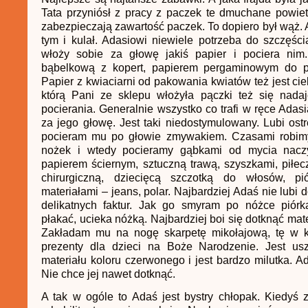
Tata przyniósł z pracy z paczek te dmuchane powietr
zabezpieczają zawartość paczek. To dopiero był wąż. A
tym i kulał. Adasiowi niewiele potrzeba do szczęści
włoży sobie za głowę jakiś papier i pociera nim.
bąbelkową z kopert, papierem pergaminowym do pi
Papier z kwiaciarni od pakowania kwiatów też jest ci
którą Pani ze sklepu włożyła pączki też się nada
pocierania. Generalnie wszystko co trafi w ręce Adasi
za jego głowę. Jest taki niedostymulowany. Lubi ostre
pocieram mu po głowie zmywakiem. Czasami robim
nożek i wtedy pocieramy gąbkami od mycia nacz
papierem ściernym, sztuczną trawą, szyszkami, piłec
chirurgiczną, dziecięcą szczotką do włosów, pi
materiałami – jeans, polar. Najbardziej Adaś nie lubi 
delikatnych faktur. Jak go smyram po nóżce piórk
płakać, ucieka nóżką. Najbardziej boi się dotknąć mat
Zakładam mu na nogę skarpetę mikołajową, tę w k
prezenty dla dzieci na Boże Narodzenie. Jest us
materiału koloru czerwonego i jest bardzo milutka. Ad
Nie chce jej nawet dotknąć.
A tak w ogóle to Adaś jest bystry chłopak. Kiedyś 