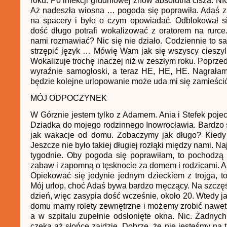
roku. Po infekcji grudniowej znów absolutna cisza. NI
Aż nadeszła wiosna … pogoda się poprawiła. Adaś z
na spacery i było o czym opowiadać. Odblokował s
dość długo potrafi wokalizować z oratorem na rurc
nami rozmawiać? Nic się nie działo. Codziennie to s
strzępić język … Mówię Wam jak się wszyscy cieszyli
Wokalizuje trochę inaczej niż w zeszłym roku. Poprzed
wyraźnie samogłoski, a teraz HE, HE, HE. Nagrałam 
będzie kolejne urlopowanie może uda mi się zamieści
MÓJ ODPOCZYNEK
W Górznie jestem tylko z Adamem. Ania i Stefek pojec
Dziadka do mojego rodzinnego Inowrocławia. Bardzo si
jak wakacje od domu. Zobaczymy jak długo? Kiedy 
Jeszcze nie było takiej długiej rozłąki między nami. N
tygodnie. Oby pogoda się poprawiłam, to pochodzą 
zabaw i zapomną o tęsknocie za domem i rodzicami. 
Opiekować się jedynie jednym dzieckiem z trojga, 
Mój urlop, choć Adaś bywa bardzo męczący. Na szczęśc
dzień, więc zasypia dość wcześnie, około 20. Wtedy ja
domu mamy rolety zewnętrzne i możemy zrobić nawet
a w szpitalu zupełnie odsłonięte okna. Nic. Żadnyc
czeka aż słońce zajdzie. Dobrze, że nie jesteśmy na 