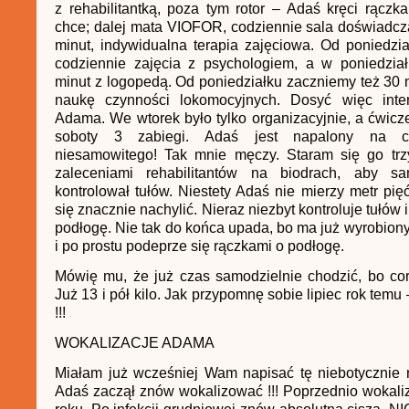
z rehabilitantką, poza tym rotor – Adaś kręci rączk
chce; dalej mata VIOFOR, codziennie sala doświadcz
minut, indywidualna terapia zajęciowa. Od poniedzi
codziennie zajęcia z psychologiem, a w poniedział
minut z logopedą. Od poniedziałku zaczniemy też 30 
naukę czynności lokomocyjnych. Dosyć więc inte
Adama. We wtorek było tylko organizacyjnie, a ćwicz
soboty 3 zabiegi. Adaś jest napalony na c
niesamowitego! Tak mnie męczy. Staram się go tr
zaleceniami rehabilitantów na biodrach, aby sa
kontrolował tułów. Niestety Adaś nie mierzy metr pięć
się znacznie nachylić. Nieraz niezbyt kontroluje tułów
podłogę. Nie tak do końca upada, bo ma już wyrobion
i po prostu podeprze się rączkami o podłogę.
Mówię mu, że już czas samodzielnie chodzić, bo co
Już 13 i pół kilo. Jak przypomnę sobie lipiec rok temu 
!!!
WOKALIZACJE ADAMA
Miałam już wcześniej Wam napisać tę niebotycznie 
Adaś zaczął znów wokalizować !!! Poprzednio wokal