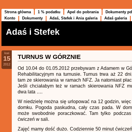
Strona główna
1 % podatku
Apel do pobrania
Dokumenty pd
Konto
Dokumenty
Adaś, Stefek i Ania galeria
Adaś galeria
Adaś i Stefek
kwi
TURNUS W GÓRZNIE
15
2012
Od 10.04 do 01.05.2012 przebywam z Adamem w Gór
Rehabilitacyjnym na turnusie. Turnus trwa aż 22 dni
tam ze skierowania w ramach NFZ. Ja natomiast płac
Jeśli chciałabym też w ramach skierowania NFZ m
dwa lata ….
W niedzielę można się urlopować na 12 godzin, więc
domku. Pogoda paskudna, cały czas pada. W dom
może swobodnie poraczkować. Tam tylko podczas 
ćwiczeń w sali.
Zajęć mamy dość dużo. Codziennie 50 minut ćwiczeń