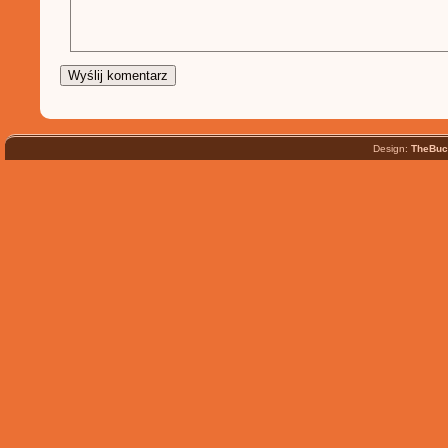
Design:
TheBuc