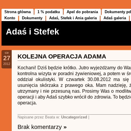
Strona główna
1 % podatku
Apel do pobrania
Dokumenty pd
Konto
Dokumenty
Adaś, Stefek i Ania galeria
Adaś galeria
Adaś i Stefek
sie
KOLEJNA OPERACJA ADAMA
27
2012
Kochani! Dziś będzie krótko. Jutro wyjeżdżamy do Wa
kontrolna wizyta w poradni żywieniowej, a potem w śr
oddział okulistyki. W czwartek 30.08.2012 ma się
usunięcia skórzaka z prawego oka. Mam nadzieję, ż
utrzymany i nie przesuną nas. Prosimy Was o modli
operacji i aby Adaś szybko wrócił do zdrowia. To będzi
operacja.
Napisane przez Beata w:
Uncategorized
|
Brak komentarzy
»