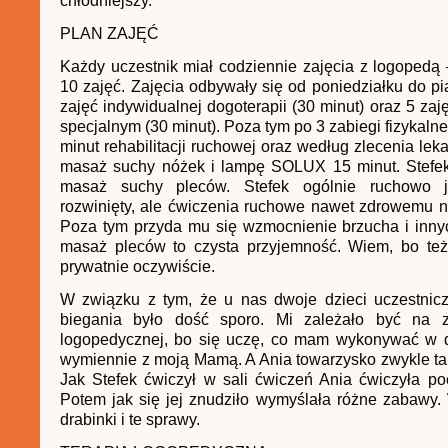
chłodniejszy.
PLAN ZAJĘĆ
Każdy uczestnik miał codziennie zajęcia z logopedą –
10 zajęć. Zajęcia odbywały się od poniedziałku do pi
zajęć indywidualnej dogoterapii (30 minut) oraz 5 za
specjalnym (30 minut). Poza tym po 3 zabiegi fizykaln
minut rehabilitacji ruchowej oraz według zlecenia lek
masaż suchy nóżek i lampę SOLUX 15 minut. Stefe
masaż suchy pleców. Stefek ogólnie ruchowo j
rozwinięty, ale ćwiczenia ruchowe nawet zdrowemu n
Poza tym przyda mu się wzmocnienie brzucha i innyc
masaż pleców to czysta przyjemność. Wiem, bo też
prywatnie oczywiście.
W związku z tym, że u nas dwoje dzieci uczestnicz
biegania było dość sporo. Mi zależało być na za
logopedycznej, bo się uczę, co mam wykonywać w 
wymiennie z moją Mamą. A Ania towarzysko zwykle ta
Jak Stefek ćwiczył w sali ćwiczeń Ania ćwiczyła p
Potem jak się jej znudziło wymyślała różne zabawy.
drabinki i te sprawy.