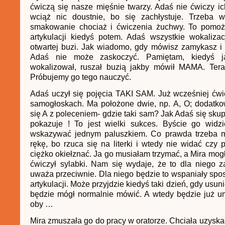
ćwiczą się nasze mięśnie twarzy. Adaś nie ćwiczy ic
wciąż nic doustnie, bo się zachłystuje. Trzeba 
smakowanie chociaż i ćwiczenia żuchwy. To pomo
artykulacji kiedyś potem. Adaś wszystkie wokaliza
otwartej buzi. Jak wiadomo, gdy mówisz zamykasz i 
Adaś nie może zaskoczyć. Pamiętam, kiedyś j
wokalizował, ruszał buzią jakby mówił MAMA. Teraz
Próbujemy go tego nauczyć.
Adaś uczył się pojęcia TAKI SAM. Już wcześniej ćw
samogłoskach. Ma położone dwie, np. A, O; dodatk
się A z poleceniem- gdzie taki sam? Jak Adaś się skupi
pokazuje ! To jest wielki sukces. Byście go widzi
wskazywać jednym paluszkiem. Co prawda trzeba 
rękę, bo rzuca się na literki i wtedy nie widać czy 
ciężko okiełznać. Ja go musiałam trzymać, a Mira mog
ćwiczył sylabki. Nam się wydaje, że to dla niego z
uważa przeciwnie. Dla niego będzie to wspaniały spo
artykulacji. Może przyjdzie kiedyś taki dzień, gdy usun
będzie mógł normalnie mówić. A wtedy będzie już um
oby …
Mira zmuszała go do pracy w oratorze. Chciała uzyska