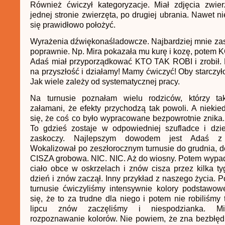
Również ćwiczył kategoryzacje. Miał zdjęcia zwier
jednej stronie zwierzęta, po drugiej ubrania. Nawet n
się prawidłowo położyć.
Wyrażenia dźwiękonaśladowcze. Najbardziej mnie zask
poprawnie. Np. Mira pokazała mu kurę i kozę, potem 
Adaś miał przyporządkować KTO TAK ROBI i zrobił. 
na przyszłość i działamy! Mamy ćwiczyć! Oby starczyło
Jak wiele zależy od systematycznej pracy.
Na turnusie poznałam wielu rodziców, którzy ta
załamani, że efekty przychodzą tak powoli. A nieki
się, że coś co było wypracowane bezpowrotnie znik
To gdzieś zostaje w odpowiedniej szufladce i dzi
zaskoczy. Najlepszym dowodem jest Adaś z w
Wokalizował po zeszłorocznym turnusie do grudnia, do
CISZA grobowa. NIC. NIC. Aż do wiosny. Potem wypad
ciało obce w oskrzelach i znów cisza przez kilka ty
dzień i znów zaczął. Inny przykład z naszego życia. 
turnusie ćwiczyliśmy intensywnie kolory podstawo
się, że to za trudne dla niego i potem nie robiliśmy
lipcu znów zaczęliśmy i niespodzianka. Mi
rozpoznawanie kolorów. Nie powiem, że zna bezbłędn