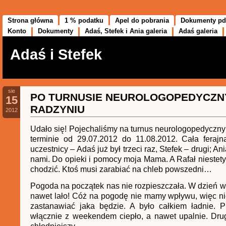
Strona główna
1 % podatku
Apel do pobrania
Dokumenty pd
Konto
Dokumenty
Adaś, Stefek i Ania galeria
Adaś galeria
Adaś i Stefek
sie
PO TURNUSIE NEUROLOGOPEDYCZN
15
RADZYNIU
2012
Udało się! Pojechaliśmy na turnus neurologopedyczn
terminie od 29.07.2012 do 11.08.2012. Cała ferajna
uczestnicy – Adaś już był trzeci raz, Stefek – drugi; An
nami. Do opieki i pomocy moja Mama. A Rafał niestety
chodzić. Ktoś musi zarabiać na chleb powszedni…
Pogoda na początek nas nie rozpieszczała. W dzień w
nawet lało! Cóż na pogodę nie mamy wpływu, więc ni
zastanawiać jaka będzie. A było całkiem ładnie. P
włącznie z weekendem ciepło, a nawet upalnie. Drug