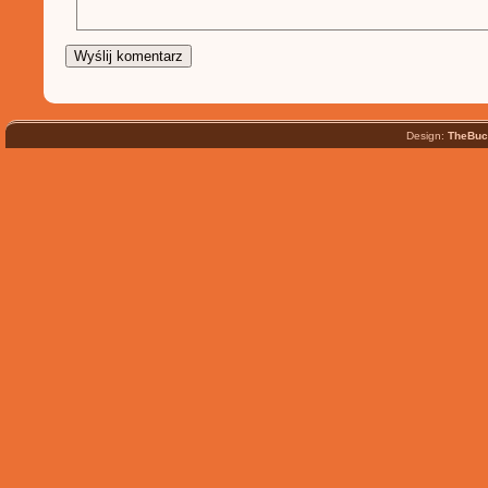
Design:
TheBuc