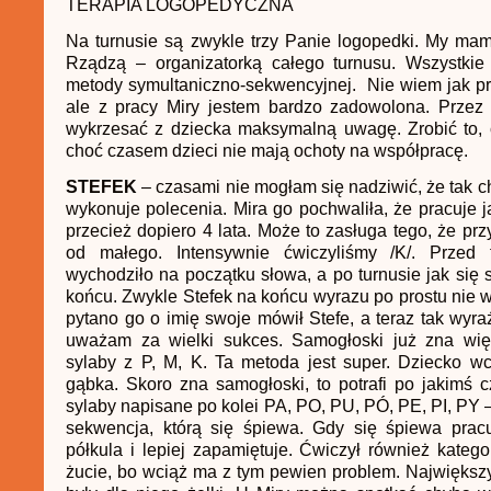
TERAPIA LOGOPEDYCZNA
Na turnusie są zwykle trzy Panie logopedki. My ma
Rządzą – organizatorką całego turnusu. Wszystkie
metody symultaniczno-sekwencyjnej. Nie wiem jak pr
ale z pracy Miry jestem bardzo zadowolona. Przez 
wykrzesać z dziecka maksymalną uwagę. Zrobić to, 
choć czasem dzieci nie mają ochoty na współpracę.
STEFEK
– czasami nie mogłam się nadziwić, że tak ch
wykonuje polecenia. Mira go pochwaliła, że pracuje j
przecież dopiero 4 lata. Może to zasługa tego, że prz
od małego. Intensywnie ćwiczyliśmy /K/. Przed 
wychodziło na początku słowa, a po turnusie jak się s
końcu. Zwykle Stefek na końcu wyrazu po prostu nie w
pytano go o imię swoje mówił Stefe, a teraz tak wyraź
uważam za wielki sukces. Samogłoski już zna wię
sylaby z P, M, K. Ta metoda jest super. Dziecko w
gąbka. Skoro zna samogłoski, to potrafi po jakimś 
sylaby napisane po kolei PA, PO, PU, PÓ, PE, PI, PY – 
sekwencja, którą się śpiewa. Gdy się śpiewa prac
półkula i lepiej zapamiętuje. Ćwiczył również katego
żucie, bo wciąż ma z tym pewien problem. Najwięks