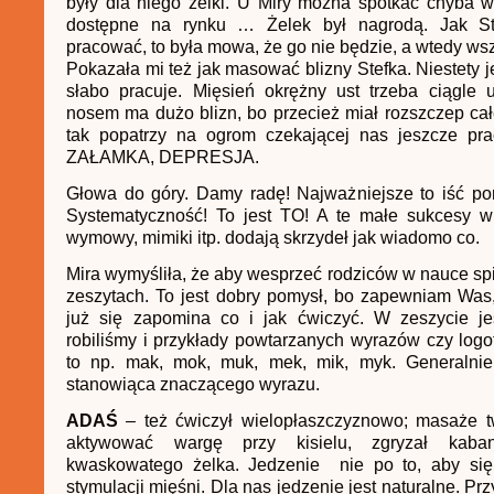
były dla niego żelki. U Miry można spotkać chyba w
dostępne na rynku … Żelek był nagrodą. Jak Ste
pracować, to była mowa, że go nie będzie, a wtedy wsz
Pokazała mi też jak masować blizny Stefka. Niestety 
słabo pracuje. Mięsień okrężny ust trzeba ciągle 
nosem ma dużo blizn, bo przecież miał rozszczep całe
tak popatrzy na ogrom czekającej nas jeszcze pra
ZAŁAMKA, DEPRESJA.
Głowa do góry. Damy radę! Najważniejsze to iść po
Systematyczność! To jest TO! A te małe sukcesy w 
wymowy, mimiki itp. dodają skrzydeł jak wiadomo co.
Mira wymyśliła, że aby wesprzeć rodziców w nauce sp
zeszytach. To jest dobry pomysł, bo zapewniam Was
już się zapomina co i jak ćwiczyć. W zeszycie je
robiliśmy i przykłady powtarzanych wyrazów czy lo
to np. mak, mok, muk, mek, mik, myk. Generalnie z
stanowiąca znaczącego wyrazu.
ADAŚ
– też ćwiczył wielopłaszczyznowo; masaże t
aktywować wargę przy kisielu, zgryzał kaban
kwaskowatego żelka. Jedzenie nie po to, aby się 
stymulacji mięśni. Dla nas jedzenie jest naturalne. Prz