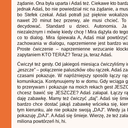
żądanie. Ona była uparta i Adaś też. Ciekawe kto bardzi
jednak Adaś, bo nie powiedział nic na żądanie, a mus
bo Stefek czekał. Adaś potrafi już pięknie wokaliz
nawet 20 minut bez przerwy, ale musi chcieć. T
decydować. Standard u dzieci. Autonomia. Ja
niezależnym i mówię kiedy chcę ! Mira dążyła do tego
co to dialog. Mira śpiewała A, Adaś miał powtórzy
zachowania w dialogu, naprzemienne jest bardzo wa
Proste ćwiczenie – naprzemienne wrzucanie kloc
zapytaniem KTO TERAZ? Teraz ja, teraz Adaś.
Ćwiczył też gesty. Od jakiegoś miesiąca ćwiczyliśmy i
„jeszcze” – połączenie paluszków obu rączek. Adaś za
czasami pokazuje. W najróżniejszy sposób łączy rąc
komunikacja. Kontynuujemy to w domu. Gdy wciąga g
to przerywam i pokazuje na moich rekach gest JESZ
chcesz bawić się JESZCZE? Adaś załapał. Łączy rą
daję zabawkę. Mamy też ćwiczyć „daj”. Adaś się śmi
bardzo chce dostać jakąś zabawkę wścieka się, kie
tym kierunku, ale nie pokaże swoją „DAJ”. Wtedy ja b
pokazuję „DAJ”. A Adaś się śmieje. Wierzę, że też zała
miliona powtórzeń hi, hi.