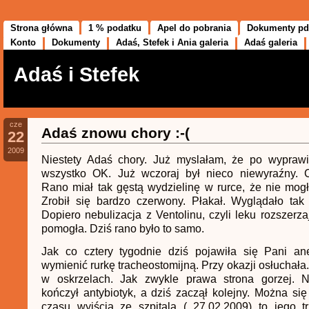
Strona główna
1 % podatku
Apel do pobrania
Dokumenty pd
Konto
Dokumenty
Adaś, Stefek i Ania galeria
Adaś galeria
Adaś i Stefek
cze
Adaś znowu chory :-(
22
2009
Niestety Adaś chory. Już myslałam, że po wypra
wszystko OK. Już wczoraj był nieco niewyraźny. C
Rano miał tak gęstą wydzielinę w rurce, że nie mo
Zrobił się bardzo czerwony. Płakał. Wyglądało tak 
Dopiero nebulizacja z Ventolinu, czyli leku rozszerza
pomogła. Dziś rano było to samo.
Jak co cztery tygodnie dziś pojawiła się Pani ane
wymienić rurkę tracheostomijną. Przy okazji osłuchała
w oskrzelach. Jak zwykle prawa strona gorzej. 
kończył antybiotyk, a dziś zaczął kolejny. Można si
czasu wyjścia ze szpitala ( 27.02.2009) to jego t