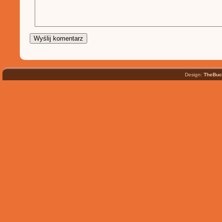
Design:
TheBuc