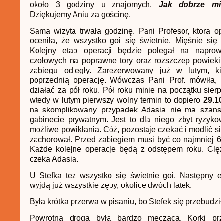
około 3 godziny u znajomych.
Jak dobrze mi
Dziękujemy Aniu za gościnę.
Sama wizyta trwała godzinę. Pani Profesor, ktora 
oceniła, że wszystko goi się świetnie. Mięśnie się
Kolejny etap operacji będzie polegał na naprow
czołowych na poprawne tory oraz rozszczep powieki.
zabiegu odległy. Zarezerwowany już w lutym, k
poprzednią operację. Wówczas Pani Prof. mówiła,
działać za pół roku. Pół roku minie na początku sierp
wtedy w lutym pierwszy wolny termin to dopiero
29.1
na skomplikowany przypadek Adasia nie ma szans
gabinecie prywatnym. Jest to dla niego zbyt ryzyk
możliwe powikłania. Cóż, pozostaje czekać i modlić si
zachorował. Przed zabiegiem musi być co najmniej 6
Każde kolejne operacje będą z odstępem roku. Cięż
czeka Adasia.
U Stefka też wszystko się świetnie goi. Następny e
wyjdą już wszystkie zęby, okolice dwóch latek.
Była krótka przerwa w pisaniu, bo Stefek się przebudził
Powrotna droga była bardzo męcząca. Korki pr