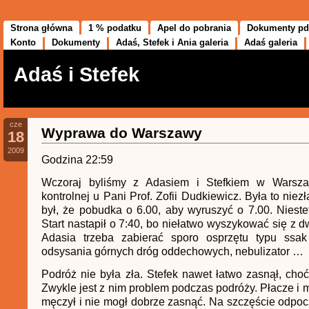
Strona główna
1 % podatku
Apel do pobrania
Dokumenty pd
Konto
Dokumenty
Adaś, Stefek i Ania galeria
Adaś galeria
Adaś i Stefek
cze
Wyprawa do Warszawy
18
2009
Godzina 22:59
Wczoraj byliśmy z Adasiem i Stefkiem w Warsza
kontrolnej u Pani Prof. Zofii Dudkiewicz. Była to nie
był, że pobudka o 6.00, aby wyruszyć o 7.00. Niestet
Start nastapił o 7:40, bo niełatwo wyszykować się z d
Adasia trzeba zabierać sporo osprzętu typu ssak
odsysania górnych dróg oddechowych, nebulizator …
Podróż nie była zła. Stefek nawet łatwo zasnął, choć
Zwykle jest z nim problem podczas podróży. Płacze i m
męczył i nie mogł dobrze zasnąć. Na szczęście odpo