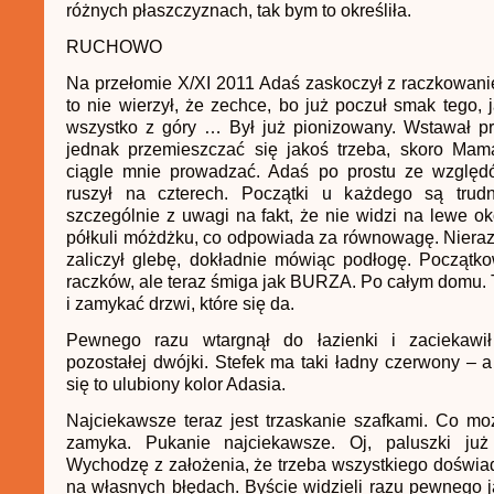
różnych płaszczyznach, tak bym to określiła.
RUCHOWO
Na przełomie X/XI 2011 Adaś zaskoczył z raczkowani
to nie wierzył, że zechce, bo już poczuł smak tego, j
wszystko z góry … Był już pionizowany. Wstawał pr
jednak przemieszczać się jakoś trzeba, skoro Ma
ciągle mnie prowadzać. Adaś po prostu ze względ
ruszył na czterech. Początki u każdego są trud
szczególnie z uwagi na fakt, że nie widzi na lewe ok
półkuli móżdżku, co odpowiada za równowagę. Nieraz 
zaliczył glebę, dokładnie mówiąc podłogę. Początko
raczków, ale teraz śmiga jak BURZA. Po całym domu. T
i zamykać drzwi, które się da.
Pewnego razu wtargnął do łazienki i zaciekawił
pozostałej dwójki. Stefek ma taki ładny czerwony – 
się to ulubiony kolor Adasia.
Najciekawsze teraz jest trzaskanie szafkami. Co moż
zamyka. Pukanie najciekawsze. Oj, paluszki już 
Wychodzę z założenia, że trzeba wszystkiego doświad
na własnych błędach. Byście widzieli razu pewnego j