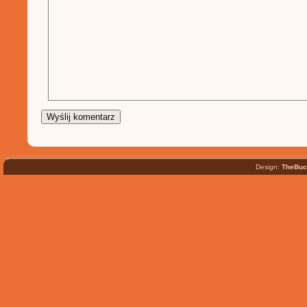
Design:
TheBuc