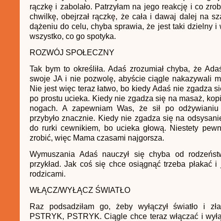
rączkę i zabolało. Patrzyłam na jego reakcję i co zrob
chwilkę, obejrzał rączkę, że cała i dawaj dalej na sz
dążeniu do celu, chyba sprawia, że jest taki dzielny i
wszystko, co go spotyka.
ROZWÓJ SPOŁECZNY
Tak bym to określiła. Adaś zrozumiał chyba, że Ad
swoje JA i nie pozwolę, abyście ciągle nakazywali m
Nie jest więc teraz łatwo, bo kiedy Adaś nie zgadza s
po prostu ucieka. Kiedy nie zgadza się na masaż, kopi
nogach. A zapewniam Was, że sił po odżywiani
przybyło znacznie. Kiedy nie zgadza się na odsysanie
do rurki cewnikiem, bo ucieka głową. Niestety pew
zrobić, więc Mama czasami najgorsza.
Wymuszania Adaś nauczył się chyba od rodzeńst
przykład. Jak coś się chce osiągnąć trzeba płakać i 
rodzicami.
WŁĄCZ/WYŁĄCZ ŚWIATŁO
Raz podsadziłam go, żeby wyłączył światło i zł
PSTRYK, PSTRYK. Ciągle chce teraz włączać i wył