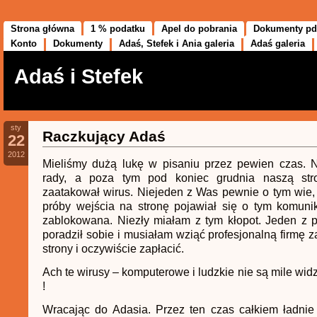
Strona główna
1 % podatku
Apel do pobrania
Dokumenty pd
Konto
Dokumenty
Adaś, Stefek i Ania galeria
Adaś galeria
Adaś i Stefek
sty
Raczkujący Adaś
22
2012
Mieliśmy dużą lukę w pisaniu przez pewien czas. 
rady, a poza tym pod koniec grudnia naszą stro
zaatakował wirus. Niejeden z Was pewnie o tym wie
próby wejścia na stronę pojawiał się o tym komunik
zablokowana. Niezły miałam z tym kłopot. Jeden z 
poradził sobie i musiałam wziąć profesjonalną firmę 
strony i oczywiście zapłacić.
Ach te wirusy – komputerowe i ludzkie nie są mile widzi
!
Wracając do Adasia. Przez ten czas całkiem ładnie