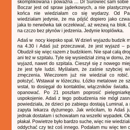
skomplikowana i poważna … Dr Surowiec sam sobie n
Boczar jest od spraw jąderkowych, a nie plastyczn
końca nie wiedziałam co się wydarzy. Od Pan
wiedziałam jedynie, że ma pójść dopiero jako czw
jaka to nerwówka tak oczekiwać, aż wezwą na blok. 
na czczo bez płynów i jedzenia. Jedynie kroplówka.
Adaś w nocy kiepsko spał. W dzień wyjazdu budzik 
na 4.30 i Adaś już przeczuwał, że jest wyjazd – p
Obudził się więc razem z budzikiem. Nie spał całą dr
ani też w szpitalu. Tyle się wysiedział zimą w domu, ż
wyjazd, nawet do szpitala. Cieszył się z nowego miejs
że jest tyle ludzi. Myślałam, że zaśnie szybciej 
zmęczenia. Wieczorem już nie wiedział co robić.
położyć. Wstawał w łóżeczku. Łóżko metalowe ze sz
wstał, to dosięgał do kontaktów, włączników światł
opanować. Po 21 poszłam poprosić pielęgniar
uspokojenie. Adaś z tego pobudzenia nie mógł zasn
powiedziała, że dzieci po zabiegu dostają Luminal, a 
zapyta lekarza dyżurnego. Jak wróciłam, to Adaś j
jednak dostałam i schowałam na wszelki wypadek. Ok. 
płakał. Powietrze było bardzo suche, więc nie wiedzia
oddychać czy też coś innego. Podałam mu więc ten 