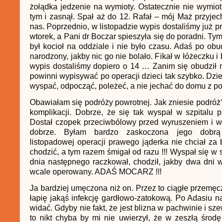
żołądka jedzenie na wymioty. Ostatecznie nie wymiot
tym i zasnął. Spał aż do 12. Rafał – mój Maż przyjech
nas. Poprzednio, w listopadzie wypis dostaliśmy już pr
wtorek, a Pani dr Boczar spieszyła się do poradni. T
był kocioł na oddziale i nie było czasu. Adaś po ob
narodzony, jakby nic go nie bolało. Fikał w łóżeczku i b
wypis dostaliśmy dopiero o 14 … Zanim się obudził 
powinni wypisywać po operacji dzieci tak szybko. Dzi
wyspać, odpocząć, poleżeć, a nie jechać do domu z 
Obawiałam się podróży powrotnej. Jak zniesie podróż
komplikacji. Dobrze, że się tak wyspał w szpitalu 
Dostał czopek przeciwbólowy przed wyruszeniem i 
dobrze. Byłam bardzo zaskoczona jego dobrą
listopadowej operacji prawego jąderka nie chciał za
chodzić, a tym razem śmigał od razu !!! Wyspał się w 
dnia następnego raczkował, chodził, jakby dwa dni w
wcale operowany. ADAŚ MOCARZ !!!
Ja bardziej umęczona niż on. Przez to ciągłe przemęc
łapię jakąś infekcję gardłowo-zatokową. Po Adasiu 
widać. Gdyby nie fakt, że jest blizna w pachwinie i s
to nikt chyba by mi nie uwierzył, że w zeszłą środ