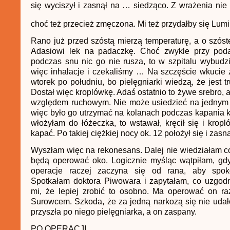
się wyciszył i zasnął na … siedząco. Z wrażenia ni
choć też przecież zmęczona. Mi też przydałby się Lum
Rano już przed szóstą mierzą temperaturę, a o szós
Adasiowi lek na padaczkę. Choć zwykle przy po
podczas snu nic go nie rusza, to w szpitalu wybudził
więc inhalacje i czekaliśmy … Na szczęście wkucie
wtorek po południu, bo pielęgniarki wiedzą, że jest t
Dostał więc kroplówkę. Adaś ostatnio to żywe srebro, 
względem ruchowym. Nie może usiedzieć na jednym 
więc było go utrzymać na kolanach podczas kapania k
włożyłam do łóżeczka, to wstawał, kręcił się i kropl
kapać. Po takiej ciężkiej nocy ok. 12 położył się i zasną
Wyszłam więc na rekonesans. Dalej nie wiedziałam co
będą operować oko. Logicznie myśląc wątpiłam, gdy
operacje raczej zaczyna się od rana, aby spoko
Spotkałam doktora Piwowara i zapytałam, co uzgodn
mi, że lepiej zrobić to osobno. Ma operować on r
Surowcem. Szkoda, że za jedną narkozą się nie uda
przyszła po niego pielęgniarka, a on zaspany.
PO OPERACJI