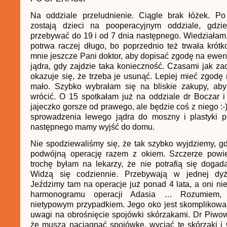
Na oddziale przeludnienie. Ciągle brak łóżek. Po 
zostają dzieci na pooperacyjnym oddziale, gdzi
przebywać do 19 i od 7 dnia następnego. Wiedziałam,
potrwa raczej długo, bo poprzednio też trwała krótk
mnie jeszcze Pani doktor, aby dopisać zgodę na ewen
jądra, gdy zajdzie taka konieczność. Czasami jak zac
okazuje się, że trzeba je usunąć. Lepiej mieć zgodę 
mało. Szybko wybrałam się na bliskie zakupy, aby 
wrócić. O 15 spotkałam już na oddziale dr Boczar i
jajeczko gorsze od prawego, ale będzie coś z niego :
sprowadzenia lewego jądra do moszny i plastyki pr
następnego mamy wyjść do domu.
Nie spodziewaliśmy się, że tak szybko wyjdziemy, gd
podwójną operację razem z okiem. Szczerze powi
trochę byłam na lekarzy, że nie potrafią się doga
Widzą się codziennie. Przebywają w jednej dyżu
Jeździmy tam na operacje już ponad 4 lata, a oni n
harmonogramu operacji Adasia … Rozumiem,
nietypowym przypadkiem. Jego oko jest skomplikowa
uwagi na obrośnięcie spojówki skórzakami. Dr Piwow
że muszą naciągnąć spojówkę, wyciąć te skórzaki i