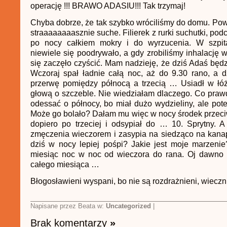
operację !!! BRAWO ADASIU!!! Tak trzymaj!
Chyba dobrze, że tak szybko wróciliśmy do domu. Powi
straaaaaaaasznie suche. Filierek z rurki suchutki, po
po nocy całkiem mokry i do wyrzucenia. W szpita
niewiele się poodrywało, a gdy zrobiliśmy inhalację
się zaczęło czyścić. Mam nadzieję, że dziś Adaś będz
Wczoraj spał ładnie całą noc, aż do 9.30 rano, a 
przerwę pomiędzy północą a trzecią … Usiadł w łóż
głową o szczeble. Nie wiedziałam dlaczego. Co pra
odessać o północy, bo miał dużo wydzieliny, ale po
Może go bolało? Dałam mu więc w nocy środek przec
dopiero po trzeciej i odsypiał do … 10. Sprytny.
zmęczenia wieczorem i zasypia na siedząco na kan
dziś w nocy lepiej pośpi? Jakie jest moje marzeni
miesiąc noc w noc od wieczora do rana. Oj dawno n
całego miesiąca …
Błogosławieni wyspani, bo nie są rozdrażnieni, wiecz
Napisane przez Beata w:
Uncategorized
|
Brak komentarzy
»