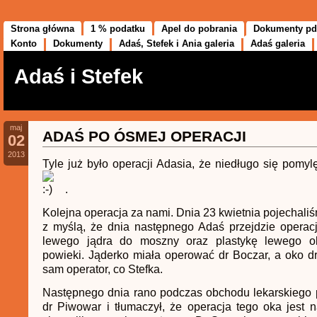
Strona główna
1 % podatku
Apel do pobrania
Dokumenty pd
Konto
Dokumenty
Adaś, Stefek i Ania galeria
Adaś galeria
Adaś i Stefek
maj
ADAŚ PO ÓSMEJ OPERACJI
02
2013
Tyle już było operacji Adasia, że niedługo się pomyl
.
Kolejna operacja za nami. Dnia 23 kwietnia pojechal
z myślą, że dnia następnego Adaś przejdzie operac
lewego jądra do moszny oraz plastykę lewego o
powieki. Jąderko miała operować dr Boczar, a oko d
sam operator, co Stefka.
Następnego dnia rano podczas obchodu lekarskiego 
dr Piwowar i tłumaczył, że operacja tego oka jest 