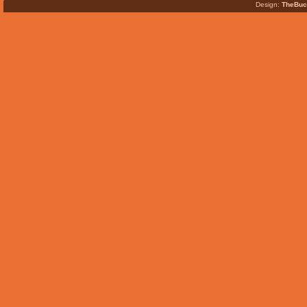
Design:
TheBuc