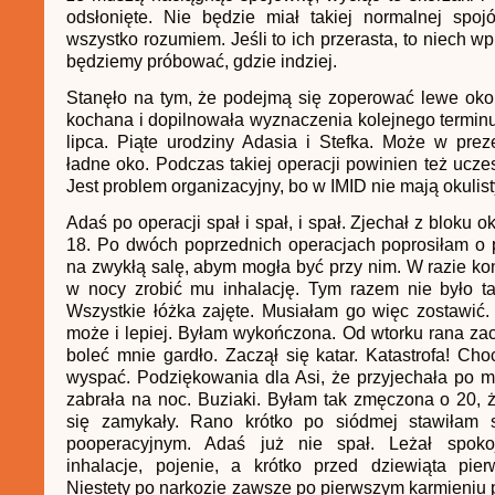
odsłonięte. Nie będzie miał takiej normalnej spoj
wszystko rozumiem. Jeśli to ich przerasta, to niech w
będziemy próbować, gdzie indziej.
Stanęło na tym, że podejmą się zoperować lewe oko
kochana i dopilnowała wyznaczenia kolejnego termin
lipca. Piąte urodziny Adasia i Stefka. Może w pre
ładne oko. Podczas takiej operacji powinien też uczes
Jest problem organizacyjny, bo w IMID nie mają okulist
Adaś po operacji spał i spał, i spał. Zjechał z bloku ok
18. Po dwóch poprzednich operacjach poprosiłam o 
na zwykłą salę, abym mogła być przy nim. W razie k
w nocy zrobić mu inhalację. Tym razem nie było ta
Wszystkie łóżka zajęte. Musiałam go więc zostawić. 
może i lepiej. Byłam wykończona. Od wtorku rana za
boleć mnie gardło. Zaczął się katar. Katastrofa! Ch
wyspać. Podziękowania dla Asi, że przyjechała po mn
zabrała na noc. Buziaki. Byłam tak zmęczona o 20,
się zamykały. Rano krótko po siódmej stawiłam 
pooperacyjnym. Adaś już nie spał. Leżał spokoj
inhalacje, pojenie, a krótko przed dziewiąta pier
Niestety po narkozie zawsze po pierwszym karmieniu 