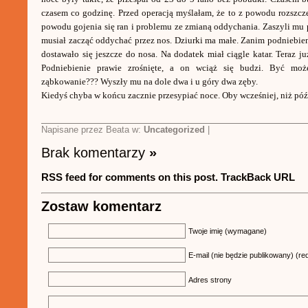
czasem co godzinę. Przed operacją myślałam, że to z powodu rozszcze
powodu gojenia się ran i problemu ze zmianą oddychania. Zaszyli mu p
musiał zacząć oddychać przez nos. Dziurki ma małe. Zanim podniebieni
dostawało się jeszcze do nosa. Na dodatek miał ciągle katar. Teraz ju
Podniebienie prawie zrośnięte, a on wciąż się budzi. Być mo
ząbkowanie??? Wyszły mu na dole dwa i u góry dwa zęby.
Kiedyś chyba w końcu zacznie przesypiać noce. Oby wcześniej, niż póź
Napisane przez Beata w:
Uncategorized
|
Brak komentarzy
»
RSS feed for comments on this post.
TrackBack URL
Zostaw komentarz
Twoje imię (wymagane)
E-mail (nie będzie publikowany) (re
Adres strony