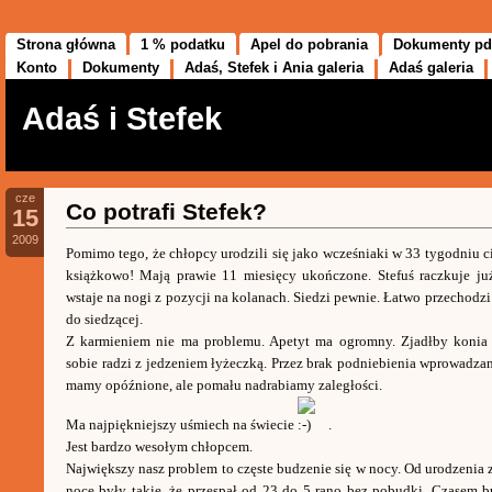
Strona główna
1 % podatku
Apel do pobrania
Dokumenty pd
Konto
Dokumenty
Adaś, Stefek i Ania galeria
Adaś galeria
Adaś i Stefek
cze
Co potrafi Stefek?
15
2009
Pomimo tego, że chłopcy urodzili się jako wcześniaki w 33 tygodniu ci
książkowo! Mają prawie 11 miesięcy ukończone. Stefuś raczkuje ju
wstaje na nogi z pozycji na kolanach. Siedzi pewnie. Łatwo przechodzi
do siedzącej.
Z karmieniem nie ma problemu. Apetyt ma ogromny. Zjadłby konia 
sobie radzi z jedzeniem łyżeczką. Przez brak podniebienia wprowadza
mamy opóźnione, ale pomału nadrabiamy zaległości.
Ma najpiękniejszy uśmiech na świecie
.
Jest bardzo wesołym chłopcem.
Największy nasz problem to częste budzenie się w nocy. Od urodzenia z
noce były takie, że przespał od 23 do 5 rano bez pobudki. Czasem b