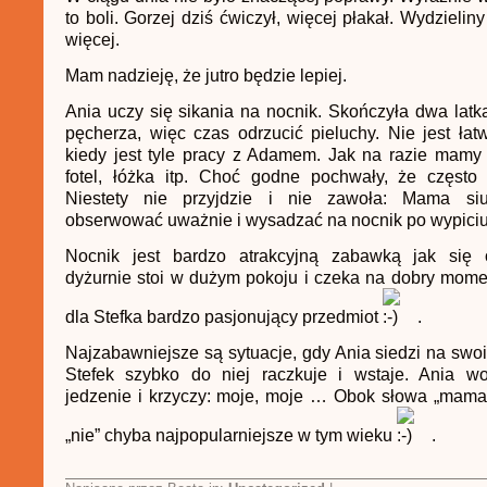
to boli. Gorzej dziś ćwiczył, więcej płakał. Wydzieliny
więcej.
Mam nadzieję, że jutro będzie lepiej.
Ania uczy się sikania na nocnik. Skończyła dwa latk
pęcherza, więc czas odrzucić pieluchy. Nie jest łat
kiedy jest tyle pracy z Adamem. Jak na razie mamy
fotel, łóżka itp. Choć godne pochwały, że często 
Niestety nie przyjdzie i nie zawoła: Mama siu
obserwować uważnie i wysadzać na nocnik po wypiciu 
Nocnik jest bardzo atrakcyjną zabawką jak się 
dyżurnie stoi w dużym pokoju i czeka na dobry mome
dla Stefka bardzo pasjonujący przedmiot
.
Najzabawniejsze są sytuacje, gdy Ania siedzi na swoim
Stefek szybko do niej raczkuje i wstaje. Ania w
jedzenie i krzyczy: moje, moje … Obok słowa „mama”
„nie” chyba najpopularniejsze w tym wieku
.