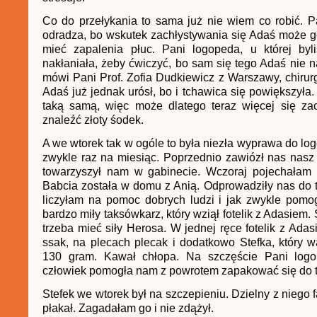
Co do przełykania to sama już nie wiem co robić. P
odradza, bo wskutek zachłystywania się Adaś może g
mieć zapalenia płuc. Pani logopeda, u której by
nakłaniała, żeby ćwiczyć, bo sam się tego Adaś nie 
mówi Pani Prof. Zofia Dudkiewicz z Warszawy, chirurg
Adaś już jednak urósł, bo i tchawica się powiększyła
taką samą, więc może dlatego teraz więcej się zac
znaleźć złoty śodek.
A we wtorek tak w ogóle to była niezła wyprawa do lo
zwykle raz na miesiąc. Poprzednio zawiózł nas nasz
towarzyszył nam w gabinecie. Wczoraj pojechałam
Babcia została w domu z Anią. Odprowadziły nas do t
liczyłam na pomoc dobrych ludzi i jak zwykle pomo
bardzo miły taksówkarz, który wziął fotelik z Adasiem
trzeba mieć siły Herosa. W jednej ręce fotelik z Adas
ssak, na plecach plecak i dodatkowo Stefka, który wa
130 gram. Kawał chłopa. Na szczęście Pani logo
człowiek pomogła nam z powrotem zapakować się do 
Stefek we wtorek był na szczepieniu. Dzielny z niego f
płakał. Zagadałam go i nie zdążył.