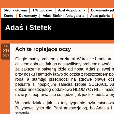
Strona główna
1 % podatku
Apel do pobrania
Dokumenty pd
Konto
Dokumenty
Adaś, Stefek i Ania galeria
Adaś galeria
Adaś i Stefek
sie
Ach te ropiejące oczy
26
2009
Ciągle mamy problem z oczkami. W trakcie brania anty
całkiem dobrze. Jak go odstawiliśmy problem nawrócił.
że zakażenie bakterią idzie od nosa. Adaś z lewej 
przy nosku i tamtędy łatwo do oczka z rozszczepem pow
ropa, a stamtąd przechodzi na zdrowe prawe ocz
pediatra z hospicjum zaleciła krople SULFACET
doktor anestezjolog dodatkowo NEOMYCYNĘ – maść 
razie jest poprawa, ale co będzie jak już leki odstawi
W poniedziałek jak co trzy tygodnie była rutynowa
Rutynowa tylko dla Pani anestezjolog, bo Adasia i
stresuje.