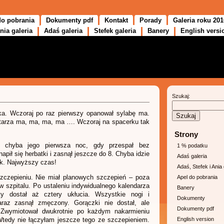
do pobrania
Dokumenty pdf
Kontakt
Porady
Galeria roku 201
nia galeria
Adaś galeria
Stefek galeria
Banery
English versi
Szukaj:
ka. Wczoraj po raz pierwszy opanował sylabę ma.
wtarza ma, ma, ma, ma …. Wczoraj na spacerku tak
Strony
o chyba jego pierwsza noc, gdy przespał bez
1 % podatku
apił się herbatki i zasnął jeszcze do 8. Chyba idzie
Adaś galeria
ek. Najwyższy czas!
Adaś, Stefek i Ania 
czepieniu. Nie miał planowych szczepień – poza
Apel do pobrania
 w szpitalu. Po ustaleniu indywidualnego kalendarza
Banery
y dostał aż cztery ukłucia. Wszystkie nogi i
Dokumenty
raz zasnął zmęczony. Gorączki nie dostał, ale
Dokumenty pdf
 Zwymiotował dwukrotnie po każdym nakarmieniu
Wtedy nie łączyłam jeszcze tego ze szczepieniem.
English version