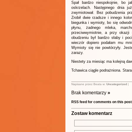
Spał bardzo niespokojnie, bo 
oskrzelach. Następnego dnia j
zwymiotował. Bez pobudzenia pr
Zrobił dwie rzadsze i innego kolo
biegunka i wymioty, bo się odwod
płynu, żadnego mleka, marc
przeciwwymiotnie, a przy okazji
obudzeniu był bardzo słaby i poc
wieczór dopiero podałam mu mnie
Wymioty się nie powtórzyły. Jes
zarazy.
Niestety za miesiąc ma kolejną daw
Tchawica ciągle podrażniona. Stara
Napisane przez Beata w:
Uncategorized
|
Brak komentarzy
»
RSS feed for comments on this post
Zostaw komentarz