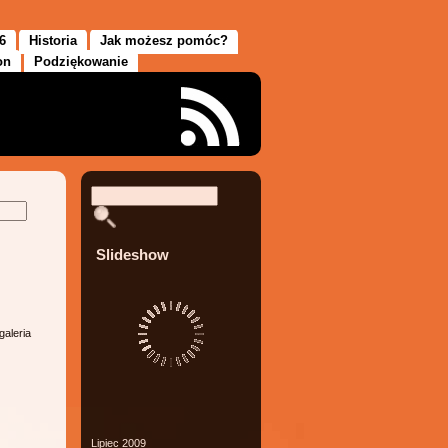
6
Historia
Jak możesz pomóc?
on
Podziękowanie
Slideshow
galeria
Lipiec 2009