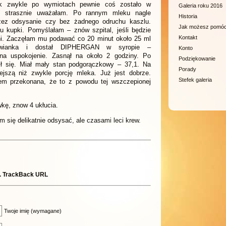
jak zwykle po wymiotach pewnie coś zostało w
Galeria roku 2016
uż strasznie uważałam. Po rannym mleku nagle
Historia
zez odsysanie czy bez żadnego odruchu kaszlu.
Jak możesz pomó
ru kupki. Pomyślałam – znów szpital, jeśli będzie
Kontakt
ni. Zaczęłam mu podawać co 20 minut około 25 ml
hwianka i dostał DIPHERGAN w syropie –
Konto
 na uspokojenie. Zasnął na około 2 godziny. Po
Podziękowanie
ił się. Miał mały stan podgorączkowy – 37,1. Na
Porady
jszą niż zwykle porcję mleka. Już jest dobrze.
Stefek galeria
tem przekonana, że to z powodu tej wszczepionej
kę, znow 4 ukłucia.
m się delikatnie odsysać, ale czasami leci krew.
.
TrackBack URL
Twoje imię (wymagane)