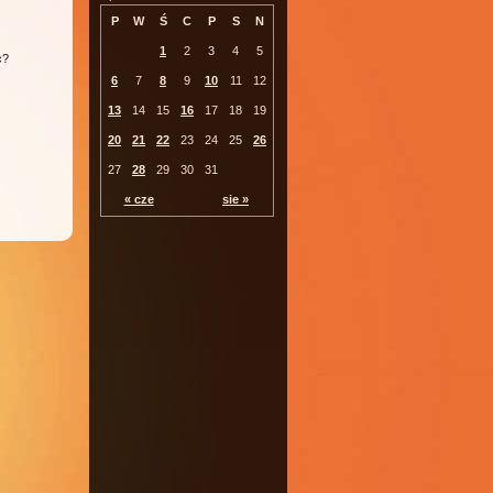
P
W
Ś
C
P
S
N
1
2
3
4
5
c?
6
7
8
9
10
11
12
13
14
15
16
17
18
19
20
21
22
23
24
25
26
27
28
29
30
31
« cze
sie »