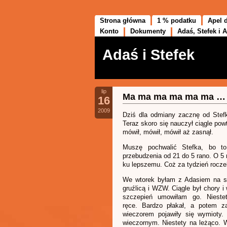
Strona główna
1 % podatku
Apel 
Konto
Dokumenty
Adaś, Stefek i A
Adaś i Stefek
lip
Ma ma ma ma ma ma …
16
2009
Dziś dla odmiany zacznę od Stef
Teraz skoro się nauczył ciągle po
mówił, mówił, mówił aż zasnął.
Muszę pochwalić Stefka, bo t
przebudzenia od 21 do 5 rano. O 5 n
ku lepszemu. Coż za tydzień rocz
We wtorek byłam z Adasiem na sz
gruźlicą i WZW. Ciągle był chory i
szczepień umowiłam go. Niestet
ręce. Bardzo płakał, a potem za
wieczorem pojawiły się wymioty.
wieczornym. Niestety na leżąco. 